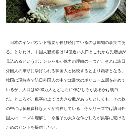
日本のインバウンド需要が伸び続けているのは周知の事実であ
る。とりわけ、中国人観光客は14億近い人口とこれから先増加が
見込めるというポテンシャルが魅力の理由の一つだ。それは訪日
外国人の筆頭に挙げられる韓国人と比較するとより顕著となる。
韓国は現時点で訪日外国人の中では最大のボリューム層を占めて
いるが、人口は5200万人とどちらに伸びしろがあるかは明白
だ。ところが、数字の上では大きな数があったとしても、その数
の中には多種多様な人々が混在している。今シリーズでは訪日外
国人のニーズを理解し、今後その大きな伸びしろが集客に繋げる
ためのヒントを提供したい。