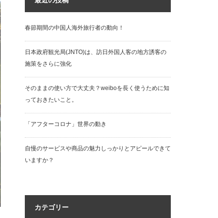
最近の投稿
春節期間の中国人海外旅行者の動向！
日本政府観光局(JNTO)は、訪日外国人客の地方誘客の
施策をさらに強化
そのままの使い方で大丈夫？weiboを長く使うために知
っておきたいこと。
「アフターコロナ」世界の動き
自慢のサービスや商品の魅力しっかりとアピールできて
いますか？
カテゴリー