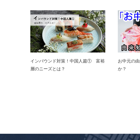
インバウンド対策！中国人篇① 富裕
お中元の由
層のニーズとは？
か？