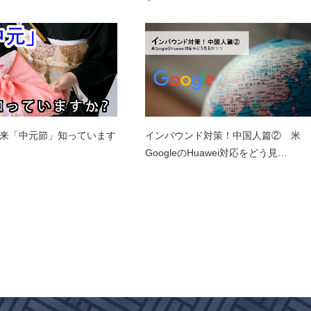
インバウンド対策！中国人篇② 米
来「中元節」知っています
GoogleのHuawei対応をどう見…